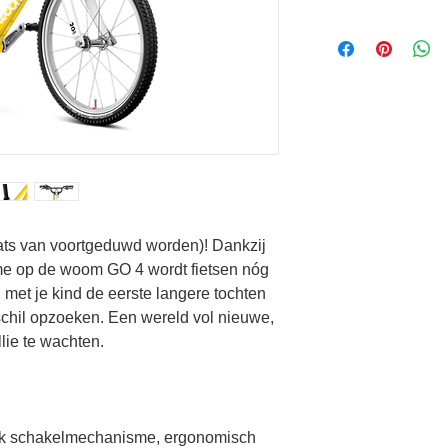
Waarom koop je een
online? 
- We monteren en con
- Gratis eerste onde
- Aanspreekpunt voor
- Overname oude Wo
aats van voortgeduwd worden)! Dankzij 
e op de woom GO 4 wordt fietsen nóg 
met je kind de eerste langere tochten 
hil opzoeken. Een wereld vol nieuwe, 
lie te wachten.
ijk schakelmechanisme, ergonomisch 